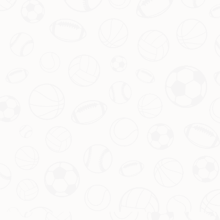
Sports
PREVIOUS：
巴甲核心即将登陆海港，奥斯卡接班人身份成谜
NEXT：
疯狂引援！前曼城主帅揭秘：球队被收购后曾追逐梅西
等多位巨星
RELATED NEWS
利物浦与药厂商讨宽萨转会细节，回购条款纳入协议
巴甲核心即将登陆海港，奥斯卡接班人身份成谜
过去10年教练引援花费排行：瓜迪奥拉16.9亿欧居首，阿莱格里
紧随其后
疯狂引援！前曼城主帅揭秘：球队被收购后曾追逐梅西等多位巨
星
时隔6年再回皇马，阿隆索昔日队友仅剩2人：一人重伤，一人恐