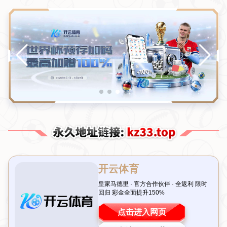
Toggl
navig
NEWS
过去10年教练引援花费排行：瓜迪奥拉
16.9亿欧居首，阿莱格里紧随其后
引言：谁是足坛最舍得花钱的主教练
在现代足球中，球队的成功往往与资金投入密不可分，而主教练在
转会市场上的操作能力直接影响着球队的竞争力。近期，一份关于
近10个赛季主帅引援支出的数据引发了广泛讨论，其中瓜迪奥拉以
惊人的16.9亿欧元高居榜首，成为足坛最“壕”的主教练。那么，是
什么让瓜帅的引援支出如此巨大？其他名帅的表现又如何？本文将
围绕这一主题，带你一探究竟。