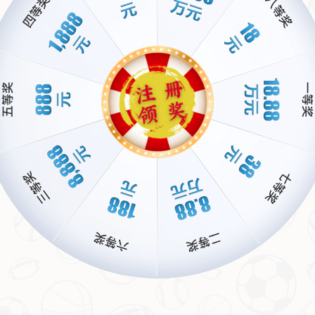
除了名帅坐镇，
红牛高科技
的支持也成为这支球队的一大亮点。作
为一家以运动科学见长的品牌，红牛在球员训练、伤病预防以及比
赛数据分析方面拥有先进技术。例如，他们曾帮助多支运动团队通
过大数据优化战术布局，如今这一模式将被引入足球领域。想象一
下，通过实时数据监控球员状态，甚至预测对手的战术动向，这样
的“黑科技”无疑会让球队在赛场上占据先机。更重要的是，这种
高
科技助力
或许将成为现代足球发展的新趋势。
案例剖析：红牛模式的成功启示
回顾红牛在其他领域的成功案例，我们不难发现其独特魅力。以红
牛车队在F1赛事中的表现为例，他们通过精密的数据分析和创新技
术，不仅提升了赛车性能，还多次问鼎冠军。如果这种模式能在足
球场上复制，或许我们很快就能看到一支完全不同于传统强队的“科
技战队”。对于这支巴黎新军而言，结合
红牛高科技
与克洛普的战术
理念，可能成为他们在短时间内赶超强敌的关键。