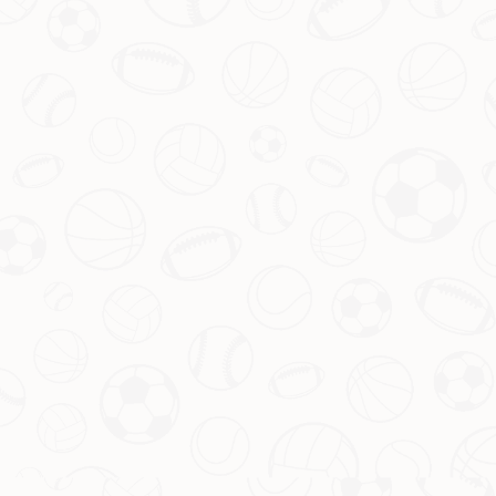
RELATED NEWS
利物浦与药厂商讨宽萨转会细节，回购条款纳入协议
巴甲核心即将登陆海港，奥斯卡接班人身份成谜
过去10年教练引援花费排行：瓜迪奥拉16.9亿欧居首，阿莱格里
紧随其后
疯狂引援！前曼城主帅揭秘：球队被收购后曾追逐梅西等多位巨
星
时隔6年再回皇马，阿隆索昔日队友仅剩2人：一人重伤，一人恐
将告别
金靴奖的含金量究竟有多高？