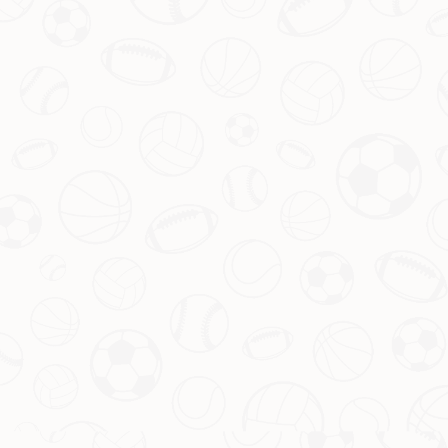
巴甲核心即将登陆海港，奥斯卡接班人身份成谜
过去10年教练引援花费排行：瓜迪奥拉16.9亿欧居首，阿莱格里
紧随其后
疯狂引援！前曼城主帅揭秘：球队被收购后曾追逐梅西等多位巨
星
时隔6年再回皇马，阿隆索昔日队友仅剩2人：一人重伤，一人恐
将告别
金靴奖的含金量究竟有多高？
CATEGORIES
公司新闻