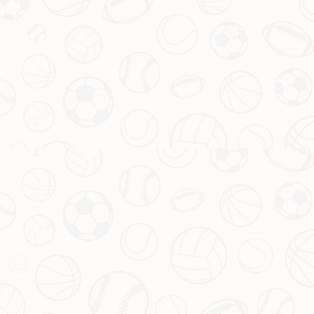
独特仪式感
比较特殊的是开幕表演团队形式全员参与接连安排杂技拼图
互动视频嘉宾+老将教学讲解部分都通灵融合汇演节目立马上
升潮流趋势——物料馆也不断迎合需求便利展示拍摄框架完
工项目（需要调整）。
热门网站：
极速体育在线直播-NBA，CBA，足球联赛体育直播
Live Sports
PREVIOUS：
贝尔格认为施洛特贝克需“心理支持”，凯尔表态
NEXT：
山西核心球员成焦点？北京或再出手加强后卫阵容
RELATED NEWS
利物浦与药厂商讨宽萨转会细节，回购条款纳入协议