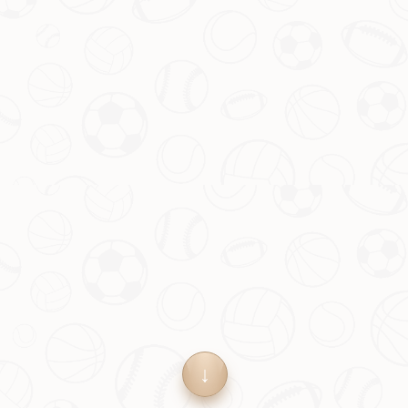
CONTACT US
Contact: Kaiyun 开云
Phone: 15860919901
Tel: 028-8178270
E-mail: admin@pool-kaiyun.com
Add:山东省青岛市即墨市鳌山卫镇
Copyright 2024
kaiyun|官方平台APP下载-开云体育手机网页版入口地址
All
Rights by
Kaiyun 开云