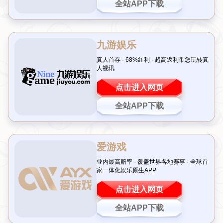
全球瞩目：皇家马德里的品牌影响
作为全球足坛最具话题性的俱乐部之一，皇家马德里早已成为“足球
品牌”的象征。这支拥有悠久历史、无数荣耀以及庞大粉丝基础的球
队，总能成功吸引各国媒体和观众争相报道其动态。本次比赛中涌
入体育场观看高水平对决的不仅是忠实拥趸，更有许多慕名前来的
国际游客，他们纷纷表示：“体验现场氛围比电视转播中的精彩画面
更震撼。”
据官方统计，这场友谊赛共吸引了
70248人到现场助阵
，并创造了
一项新的纪录——这是本季度拉美地区举办国际足球对抗赛中观众
人数最多的一次。这恰好反映出皇马所持有的一种特质：
一种超越
竞技层面的文化号召能力，让普通赛事也能激发极大的兴趣
。
为什么选择帕丘卡？深入了解两队交锋背景