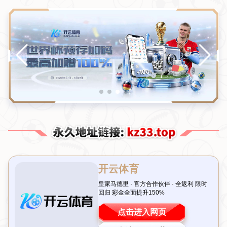
Toggl
navig
NEWS
震撼！70248名观众见证皇马与帕丘卡的
巅峰对决
号召力！70248名球迷现场观看皇马vs
帕丘卡
皇马的号召力有多强？当70248名球迷齐聚一堂，只为见证球队与
墨西哥劲旅帕丘卡之间的对决时，答案已不言而喻。赛事背后的意
义远超比分，本场比赛不仅展现了足球运动无与伦比的吸引力，更
传递出皇家马德里作为世界顶级俱乐部的重要影响力和文化价值。