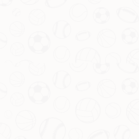
【花絮】小心别噎着！毛伟杰赛后混采狂吃不停
晋级欧罗巴联赛的资格要求
湖人旧将逆袭成黑马核心，双杀老东家让詹姆斯痛心
U21联赛汇聚国字号教练，中国足球未来人才的摇篮
亚洲杯：李刚仁双响助韩国3：1胜巴林，孙兴慜假摔引争议
CONTACT US
Contact: Kaiyun 开云
Phone: 15860919901
Tel: 028-8178270
E-mail: admin@pool-kaiyun.com