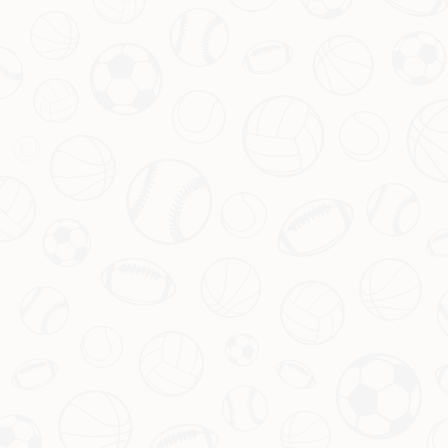
金靴奖的含金量究竟有多高？
CATEGORIES
公司新闻
行业资讯
NEWS
重磅官宣！申花喜迎李可正式加盟，阵容再添强援
阿斯报：沃尔特马德心系欧冠，希望效力马竞
苏迪曼杯今日激战开启！人民网：韩国队或成国羽卫冕之路最强
对手