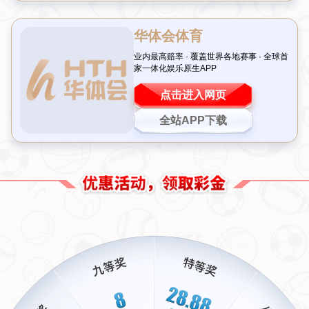
随后，加里尼转会至
亚特兰大
，继续保持着高水平的竞技状态。他
在亚特兰大的时期，不仅帮助球队稳固了联赛地位，还以自己的经
验带领年轻球员成长。到了职业生涯后期，他效力于
拉齐奥
，尽管
年事已高，但他在场上的领袖气质和对比赛的深刻理解依然为球队
贡献了宝贵的力量。
从国米到拉齐奥，加里尼用自己的努力和才华
书写了一段属于他的传奇故事。
球场之外：加里尼的人格魅力与影响力
除了在球场上的成就，加里尼的人格魅力同样令人钦佩。他为人谦
逊，始终以团队为重，从不追逐个人荣誉。退役后，他曾短暂担任
教练，并积极参与慈善活动，用自己的影响力回馈社会。许多与他