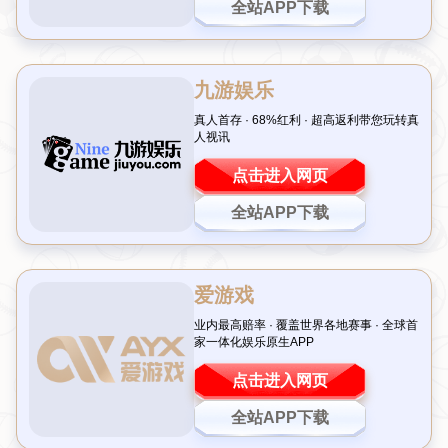
加里尼的足球生涯：从国米到拉齐奥的光辉岁月
加里尼出生于1955年，他的足球生涯起步于一家小俱乐部，但很快
凭借出色的技术和战术意识崭露头角。上世纪70年代，他加盟了
国
际米兰
（国米），成为球队中场的重要一员。在国米的岁月里，加
里尼展现了惊人的控球能力和精准传球，帮助球队在国内赛场上屡
获佳绩。尤其是在一些关键比赛中，他的表现令人印象深刻，成为
了球迷心中的英雄。