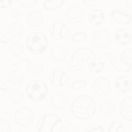
S-希门尼斯作为锋线尖刀，本赛季的射正率和把握机会能力也在不
断提升。
两人的联手配合
不仅是本次扳平比分的关键，也是米兰未
来进攻端的重要倚仗。这样的数据表现，无疑让人对他们的后续发
挥充满期待。
总结性思考：扳平背后的意义
这场比赛的扳平比分不仅仅是一次简单的得分，更是对米兰团队精
神的一次肯定。在落后的情况下，球员们没有放弃，而是通过精妙
的配合和高水平的个人能力扭转了局面。尤其是
普利西奇的助攻
和
S-希门尼斯的穿裆破门
，成为了比赛中最耀眼的瞬间。这粒进球不
仅改变了场上局势，也为球队注入了更多信心。
PREVIOUS：
阿斯：法蒂对黄潜未获出场机会深感失望，弗里克
曾提议冬窗离队
NEXT：
NBA直播间加入AI解说功能，引发热议