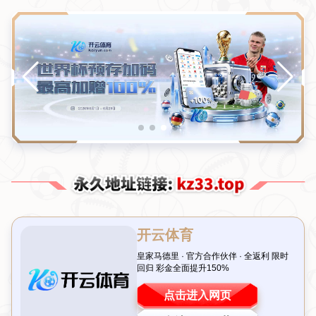
Toggl
navig
NEWS
米兰追平比分！普利西奇妙传，S-希门尼
斯单刀戏耍门将破网！
引言：激动人心的扳平时刻点燃全场激情
在最近的一场意甲联赛中，AC米兰与对手展开了一场激烈的较量。
比赛中，米兰一度陷入被动，但关键时刻，普利西奇的精准传球和
S-希门尼斯的冷静破门让球队成功扳平比分。这一精彩瞬间不仅点
燃了球迷的热情，也成为赛后热议的焦点。今天，我们就来回顾这
一激动人心的进球瞬间，剖析背后的战术配合和技术亮点。
关键一球：普利西奇助攻展现视野